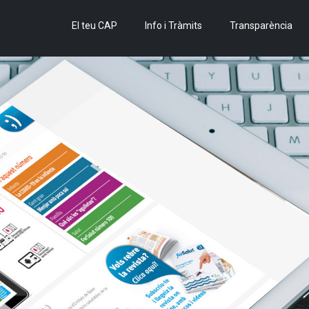
El teu CAP
Info i Tràmits
Transparència