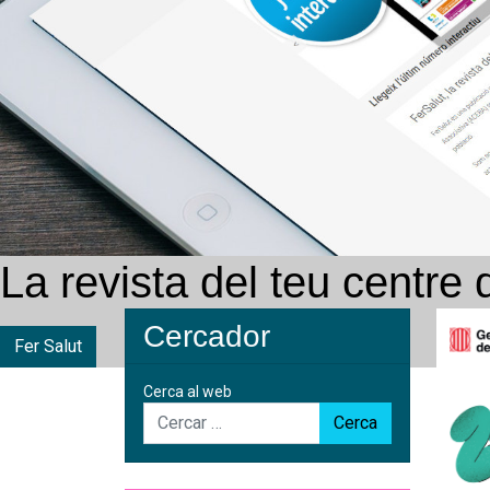
Sol·licita la teva hora de v
Cercador
Demanar hora
Cerca al web
Cerca